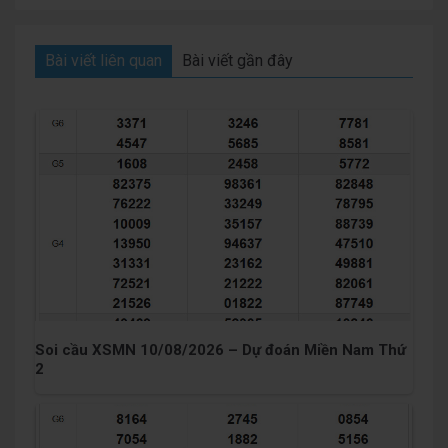
Bài viết liên quan
Bài viết gần đây
Soi cầu XSMN 10/08/2026 – Dự đoán Miền Nam Thứ
2