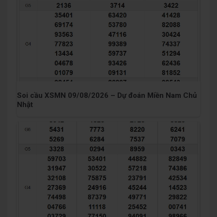
Soi cầu XSMN 09/08/2026 – Dự đoán Miền Nam Chủ
Nhật