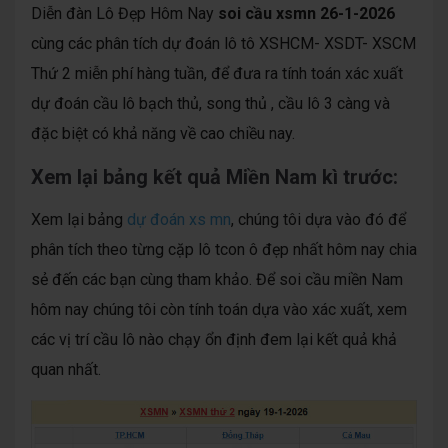
Diễn đàn Lô Đẹp Hôm Nay
soi cầu xsmn 26-1-2026
cùng các phân tích dự đoán lô tô XSHCM- XSDT- XSCM
Thứ 2 miễn phí hàng tuần, để đưa ra tính toán xác xuất
dự đoán cầu lô bạch thủ, song thủ , cầu lô 3 càng và
đặc biệt có khả năng về cao chiều nay.
Xem lại bảng kết quả Miền Nam kì trước:
Xem lại bảng
dự đoán xs mn
, chúng tôi dựa vào đó để
phân tích theo từng cặp lô tcon ô đẹp nhất hôm nay chia
sẻ đến các bạn cùng tham khảo. Để soi cầu miền Nam
hôm nay chúng tôi còn tính toán dựa vào xác xuất, xem
các vị trí cầu lô nào chạy ổn định đem lại kết quả khả
quan nhất.