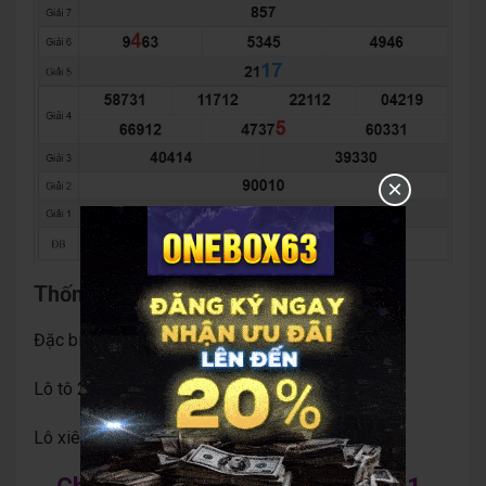
×
Thống kê lô đẹp Cà Mau hôm nay:
Đặc biệt đầu đuôi
: 65
Lô tô 2 số chắc về
: 55 – 14 – 42
Lô xiên Cà Mau
: 05 – 38 – 28