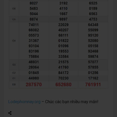
Lodephomnay.org
– Chúc các bạn nhiều may mắn!