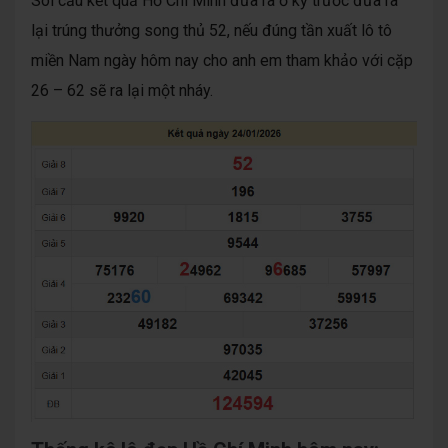
Soi cầu kết quả Hồ Chí Minh đưa ra ở kỳ trước đưa ra
lại trúng thưởng song thủ 52, nếu đúng tần xuất lô tô
miền Nam ngày hôm nay cho anh em tham khảo với cặp
26 – 62 sẽ ra lại một nháy.