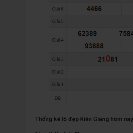
Thống kê lô đẹp Kiên Giang hôm nay