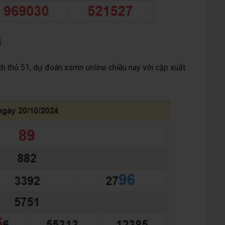
4
ch thủ 51, dự đoán xsmn online chiều nay với cặp xuất