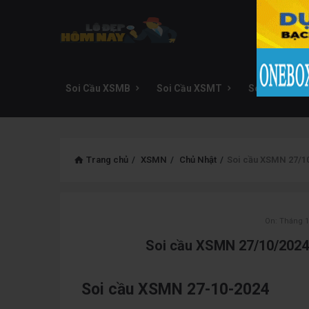
Lô
Soi Cầu XSMB
Soi Cầu XSMT
Soi Cầu XSM
Đẹp
Hôm
Nay
Trang chủ
/
XSMN
/
Chủ Nhật
/
Soi cầu XSMN 27/1
Navigation
On:
Tháng 1
Soi cầu XSMN 27/10/2024
Soi cầu XSMN 27-10-2024