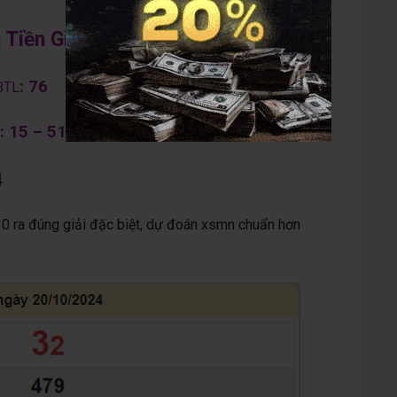
n Tiền Giang 27-10-2024
: 76
BTL
: 15 – 51
L
4
30 ra đúng giải đặc biệt, dự đoán xsmn chuẩn hơn