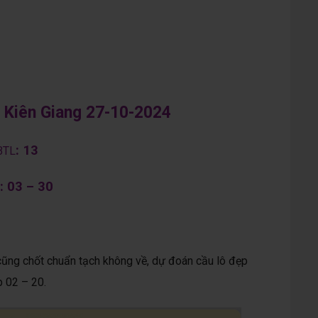
n Kiên Giang 27-10-2024
: 13
BTL
: 03 – 30
L
 cũng chốt chuẩn tạch không về, dự đoán cầu lô đẹp
p 02 – 20.