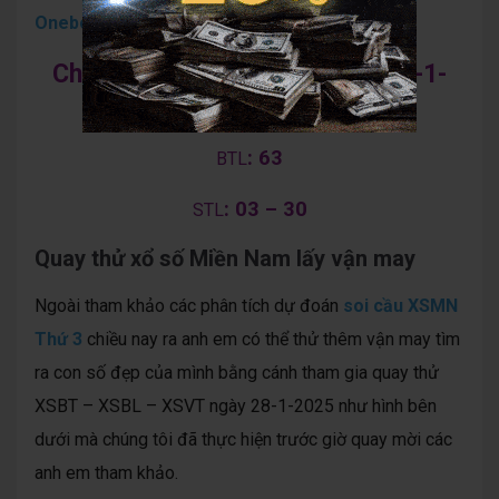
Onebox63
hôm nay
Bạc Liêu
Chốt số lô dự đoán
28-1-
2025
: 63
BTL
: 03 – 30
STL
Quay thử xổ số Miền Nam lấy vận may
Ngoài tham khảo các phân tích dự đoán
soi cầu XSMN
Thứ 3
chiều nay ra anh em có thể thử thêm vận may tìm
ra con số đẹp của mình bằng cánh tham gia quay thử
XSBT – XSBL – XSVT ngày 28-1-2025 như hình bên
dưới mà chúng tôi đã thực hiện trước giờ quay mời các
anh em tham khảo.