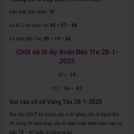
Đặc biệt đầu đuôi
: 15
Lô tô 2 số chắc về
: 43 – 37 – 69
Lô xiên Bến Tre
: 05 – 19 – 26
Chốt số lô dự đoán Bến Tre 28-1-
2025
: 19
BTL
: 16 – 61
STL
Soi cầu xổ số Vũng Tàu 28-1-2025
Soi cầu XSVT kỳ trước các vị trí ghép cầu lô bạch thủ
36 cũng về một nháy, cầu lô đẹp miền Nam hôm nay có
cặp 78 – 87 kiểu gì cũng ra lại.