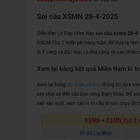
Soi cầu XSMN 28-4-2025
Diễn đàn Lô Đẹp Hôm Nay
soi cầu xsmn 28-4
XSCM Thứ 2 miễn phí hàng tuần, để đưa ra tính 
lô 3 càng và đặc biệt có khả năng về cao chiều 
Xem lại bảng kết quả Miền Nam kì tr
Xem lại bảng
dự đoán xs mn
, chúng tôi dựa và
nay chia sẻ đến các bạn cùng tham khảo. Để so
vào xác xuất, xem các vị trí cầu lô nào chạy ổn 