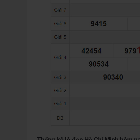
Thống kê lô đẹp Hồ Chí Minh hôm na