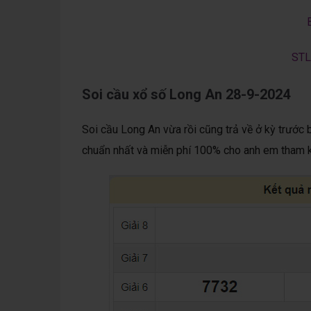
ST
Soi cầu xổ số Long An 28-9-2024
Soi cầu Long An vừa rồi cũng trả về ở kỳ trướ
chuẩn nhất và miễn phí 100% cho anh em tham k