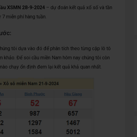
cầu XSMN 28-9-2024
– dự đoán kết quả xổ số và tần
7 miễn phí hàng tuần.
ước:
chúng tôi dựa vào đó để phân tích theo từng cặp lô tô
m khảo. Để soi cầu miền Nam hôm nay chúng tôi còn
ô nào chạy ổn định đem lại kết quả khả quan nhất.