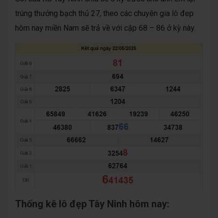
trúng thưởng bạch thủ 27, theo các chuyên gia lô đep
hôm nay miền Nam sẽ trả về với cặp 68 – 86 ở kỳ này.
Thống kê lô đẹp Tây Ninh hôm nay: