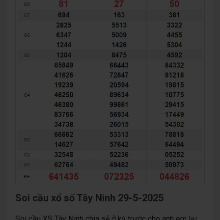
Soi cầu xổ số Tây Ninh 29-5-2025
Soi cầu XS Tây Ninh chia sẻ ở kỳ trước cho anh em lại