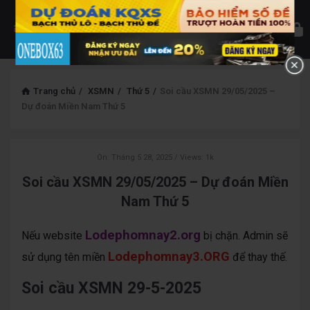
Trang chủ
/
XSMN
/
Thứ 5
/
Soi cầu XSMN 29/05/2025 –
Dự đoán Miền Nam Thứ 5
On:
Tháng 5 28, 2025
Views: 1k
Soi cầu XSMN 29/05/2025 – Dự đoán Miền
Nam Thứ 5
Lodephomnay2.org
Nếu website
bị chặn. Admin sẽ
Lodephomnay3.ORG
sử dụng tên miền
để thay thế.
Soi cầu XSMN 29-5-2025