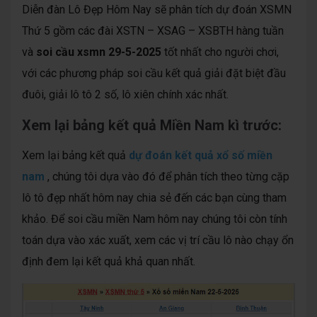
Diễn đàn Lô Đẹp Hôm Nay sẽ phân tích dự đoán XSMN
Thứ 5 gồm các đài XSTN – XSAG – XSBTH hàng tuần
và
soi cầu xsmn 29-5-2025
tốt nhất cho người chơi,
với các phương pháp soi cầu kết quả giải đặt biệt đầu
đuôi, giải lô tô 2 số, lô xiên chính xác nhất.
Xem lại bảng kết quả Miền Nam kì trước:
Xem lại bảng kết quả
dự đoán kết quả xổ số miền
nam
, chúng tôi dựa vào đó để phân tích theo từng cặp
lô tô đẹp nhất hôm nay chia sẻ đến các bạn cùng tham
khảo. Để soi cầu miền Nam hôm nay chúng tôi còn tính
toán dựa vào xác xuất, xem các vị trí cầu lô nào chạy ổn
định đem lại kết quả khả quan nhất.