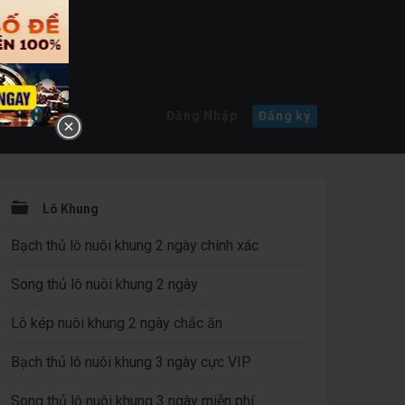
Đăng Nhập
Đăng ký
Sidebar
Lô Khung
Bạch thủ lô nuôi khung 2 ngày chính xác
Song thủ lô nuôi khung 2 ngày
Lô kép nuôi khung 2 ngày chắc ăn
Bạch thủ lô nuôi khung 3 ngày cực VIP
Song thủ lô nuôi khung 3 ngày miễn phí