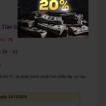
n Tiền Giang 29-12-2024
: 75
BTL
: 26 – 62
L
4
ch thủ 81, dự đoán xsmn chuẩn hơn chiều nay với cặp