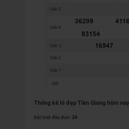
Thống kê lô đẹp Tiền Giang hôm nay
Đặc biệt đầu đuôi
: 24