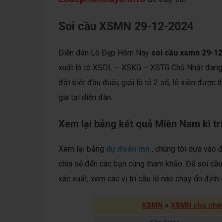
Soi cầu XSMN 29-12-2024
Diễn đàn Lô Đẹp Hôm Nay
soi cầu xsmn 29-1
xuất lô tô XSDL – XSKG – XSTG Chủ Nhật đang c
đặt biệt đầu đuôi, giải lô tô 2 số, lô xiên được
gia tại diễn đàn.
Xem lại bảng kết quả Miền Nam kì tr
Xem lại bảng
dự đoán mn
, chúng tôi dựa vào 
chia sẻ đến các bạn cùng tham khảo. Để soi cầ
xác xuất, xem các vị trí cầu lô nào chạy ổn định