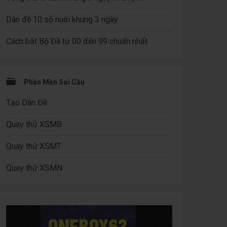
Dàn đề 10 số nuôi khung 3 ngày
Cách bắt Bộ Đề từ 00 đến 99 chuẩn nhất
Phần Mền Soi Cầu
Tạo Dàn Đề
Quay thử XSMB
Quay thử XSMT
Quay thử XSMN