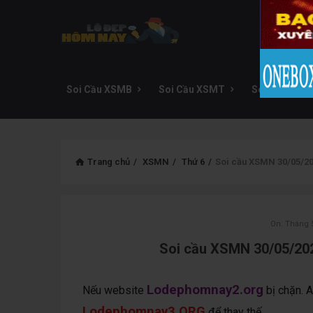
Lô
Soi Cầu XSMB
Soi Cầu XSMT
Soi Cầu XSM
Đẹp
Hôm
Nay
Trang chủ
/
XSMN
/
Thứ 6
/
Soi cầu XSMN 30/05/20
Navigation
On:
Tháng 5
Soi cầu XSMN 30/05/20
Lodephomnay2.org
Nếu website
bị chặn. 
Lodephomnay3.ORG
để thay thế.