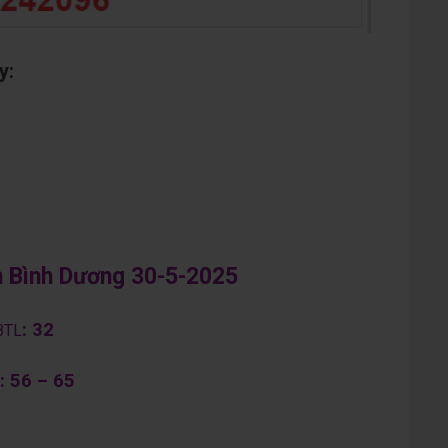
y:
n Bình Dương 30-5-2025
: 32
BTL
: 56 – 65
L