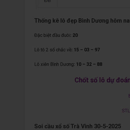
Thống kê lô đẹp Bình Dương hôm na
Đặc biệt đầu đuôi
: 20
Lô tô 2 số chắc về
: 15 – 03 – 97
Lô xiên Bình Dương
: 10 – 32 – 88
Chốt số lô dự đoá
ST
Soi cầu xổ số Trà Vinh 30-5-2025