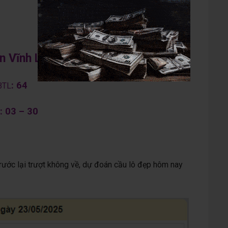
án Vĩnh Long 30-5-2025
: 64
BTL
: 03 – 30
L
 trước lại trượt không về, dự đoán cầu lô đẹp hôm nay