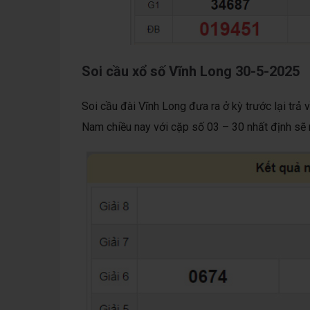
Soi cầu xổ số Vĩnh Long 30-5-2025
Soi cầu đài Vĩnh Long đưa ra ở kỳ trước lại trả
Nam chiều nay với cặp số 03 – 30 nhất định sẽ r