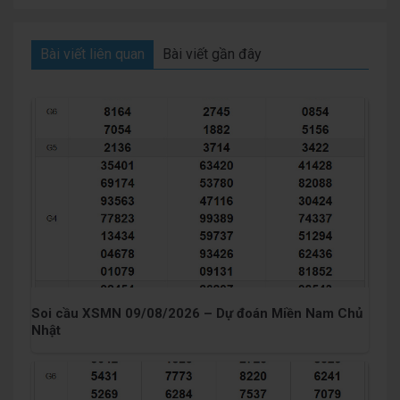
Bài viết liên quan
Bài viết gần đây
Soi cầu XSMN 09/08/2026 – Dự đoán Miền Nam Chủ
Nhật