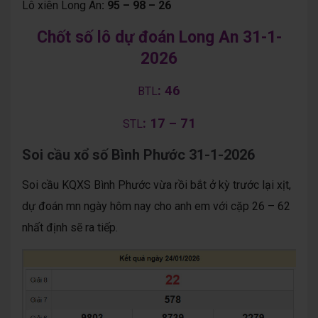
Lô xiên Long An
: 95 – 98 – 26
Chốt số lô dự đoán Long An 31-1-
2026
: 46
BTL
: 17 – 71
STL
Soi cầu xổ số Bình Phước 31-1-2026
Soi cầu KQXS Bình Phước vừa rồi bắt ở kỳ trước lại xịt,
dự đoán mn ngày hôm nay cho anh em với cặp 26 – 62
nhất định sẽ ra tiếp.