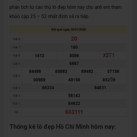
phân tích từ cao thủ lô đẹp hôm nay cho anh em tham
khảo cặp 25 – 52 nhất định sẽ ra tiếp.
Thống kê lô đẹp Hồ Chí Minh hôm nay: