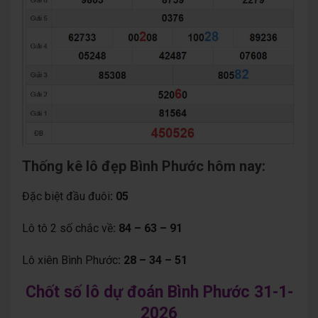
Thống kê lô đẹp Bình Phước hôm nay:
Đặc biệt đầu đuôi
: 05
Lô tô 2 số chắc về
: 84 – 63 – 91
Lô xiên Bình Phước
: 28 – 34 – 51
Chốt số lô dự đoán Bình Phước 31-1-
2026