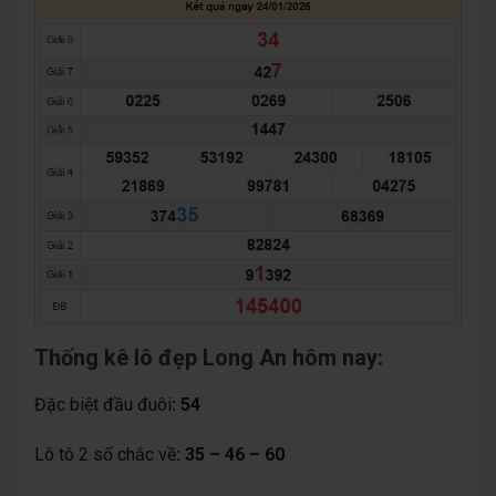
Thống kê lô đẹp Long An hôm nay:
Đặc biệt đầu đuôi
: 54
Lô tô 2 số chắc về
: 35 – 46 – 60