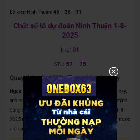
Lô xiên Ninh Thuận
: 46 – 36 – 11
Chốt số lô dự đoán Ninh Thuận 1-8-
2025
: 01
BTL
: 57 – 75
STL
×
Quay thử xổ số Miền Trung lấy vận may
Ngoài ra
soi cầu XSMT Thứ 6
chiều tối ngày hôm nay,
anh em có thể thử vận may tìm ra con số đẹp của mình
bằng cánh tham gia quay thử XSGL – XSNT ngày 1-8-
2025 như hình bên dưới mà chúng tôi đã thực hiện trước
giờ quay mời các anh em tham khảo.