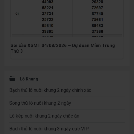
Soi cầu XSMT 04/08/2026 – Dự đoán Miền Trung
Thứ 3
Sidebar
Lô Khung
Bạch thủ lô nuôi khung 2 ngày chính xác
Song thủ lô nuôi khung 2 ngày
Lô kép nuôi khung 2 ngày chắc ăn
Bạch thủ lô nuôi khung 3 ngày cực VIP