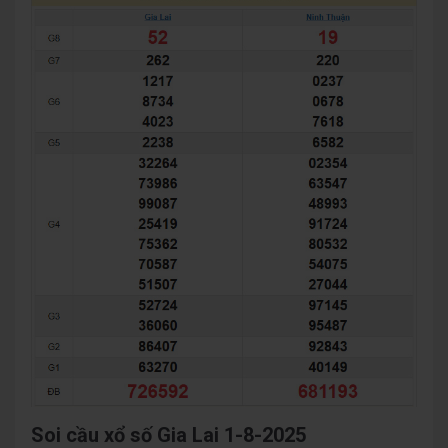
Soi cầu xổ số Gia Lai 1-8-2025