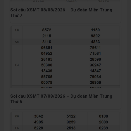
Soi cầu XSMT 08/08/2026 – Dự đoán Miền Trung
Thứ 7
Soi cầu XSMT 07/08/2026 – Dự đoán Miền Trung
Thứ 6