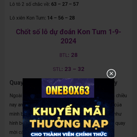
Lô tô 2 số chắc về
: 63 – 27 – 57
Lô xiên Kon Tum
: 14 – 56 – 28
Kon Tum
Chốt số lô dự đoán
1-9-
2024
: 28
BTL
: 23 – 32
STL
×
Quay thử xổ số Miền Trung lấy vận may
Ngoài ra
soi cầu XSMT Chủ Nhật
ngày 1-9-2024 chiều
nay anh em có thể thử vận may tìm ra con số đẹp của
mình bằng cánh tham gia quay thử XSKH – XSKT như
hình bên dưới mà chúng tôi đã thực hiện trước giờ quay
mời các anh em tham khảo.