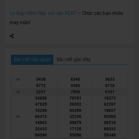
Lô Đẹp Hôm Nay soi cầu XSKT
– Chúc các bạn nhiều
may mắn!
Bài viết liên quan
Bài viết gần đây