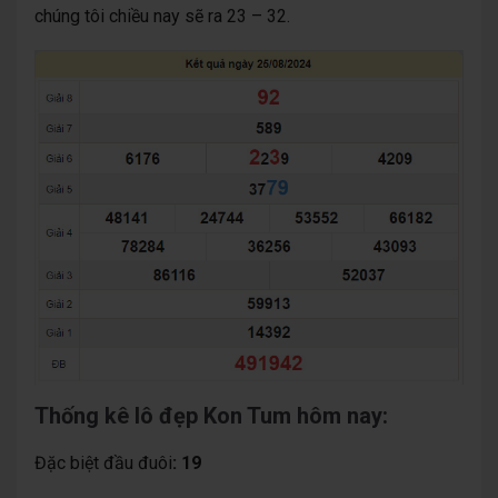
chúng tôi chiều nay sẽ ra 23 – 32.
Thống kê lô đẹp Kon Tum hôm nay:
Đặc biệt đầu đuôi
: 19