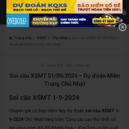
Trang chủ
/
XSMT
/
Chủ Nhật
/
Soi cầu XSMT 01/09/2024 –
Dự đoán Miền Trung Chủ Nhật
On:
Tháng 8 31, 2024
Views: 1k
Soi cầu XSMT 01/09/2024 – Dự đoán Miền
Trung Chủ Nhật
Soi cầu XSMT 1-9-2024
Chuyên gia Lô Đẹp Hôm Nay dự đoán
soi cầu XSMT 1-
9-2024
Chủ Nhật hàng tuần. Cùng các cao thủ chốt số
giờ vàng gồm đài XS Khánh Hoà – Kon Tum và tần xuất