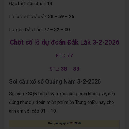
Đặc biệt đầu đuôi
: 13
Lô tô 2 số chắc về
: 38 – 59 – 26
Lô xiên Đắc Lắc
: 77 – 32 – 00
Chốt số lô dự đoán Đắk Lắk 3-2-2026
: 77
BTL
: 38 – 83
STL
Soi cầu xổ số Quảng Nam 3-2-2026
Soi cầu XSQN bắt ở kỳ trước cũng tạch không về, nếu
đúng như dự đoán miễn phí miền Trung chiều nay cho
anh em với cặp 01 – 10.