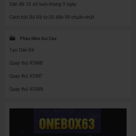
Dàn đề 10 số nuôi khung 3 ngày
Cách bắt Bộ Đề từ 00 đến 99 chuẩn nhất
Phần Mền Soi Cầu
Tạo Dàn Đề
Quay thử XSMB
Quay thử XSMT
Quay thử XSMN