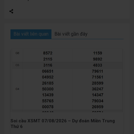
Bài viết liên quan
Bài viết gần đây
Soi cầu XSMT 07/08/2026 – Dự đoán Miền Trung
Thứ 6