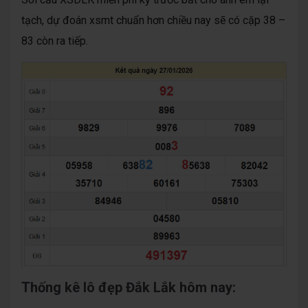
tạch, dự đoán xsmt chuẩn hơn chiều nay sẽ có cặp 38 –
83 còn ra tiếp.
Thống kê lô đẹp Đắk Lắk hôm nay: