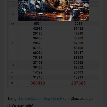
Trang chủ
Soi Cầu Lô Đẹp Hôm Nay
– Chúc các bạn
nhiều may mắn!