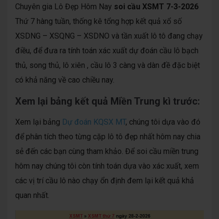
Chuyên gia Lô Đẹp Hôm Nay
soi cầu XSMT 7-3-2026
Thứ 7 hàng tuần, thống kê tổng hợp kết quả xổ số
XSDNG – XSQNG – XSDNO và tần xuất lô tô đang chạy
điều, để đưa ra tính toán xác xuất dự đoán cầu lô bạch
thủ, song thủ, lô xiên , cầu lô 3 càng và dàn đề đặc biệt
có khả năng về cao chiều nay.
Xem lại bảng kết quả Miền Trung kì trước:
Xem lại bảng
Dự đoán KQSX MT
, chúng tôi dựa vào đó
để phân tích theo từng cặp lô tô đẹp nhất hôm nay chia
sẻ đến các bạn cùng tham khảo. Để soi cầu miền trung
hôm nay chúng tôi còn tính toán dựa vào xác xuất, xem
các vị trí cầu lô nào chạy ổn định đem lại kết quả khả
quan nhất.