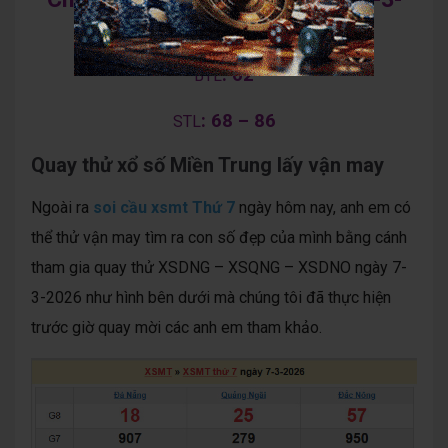
2026
: 62
BTL
: 68 – 86
STL
Quay thử xổ số Miền Trung lấy vận may
Ngoài ra
soi cầu xsmt Thứ 7
ngày hôm nay, anh em có
thể thử vận may tìm ra con số đẹp của mình bằng cánh
tham gia quay thử XSDNG – XSQNG – XSDNO ngày 7-
3-2026 như hình bên dưới mà chúng tôi đã thực hiện
trước giờ quay mời các anh em tham khảo.