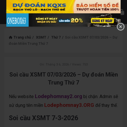
Trang chủ
/
XSMT
/
Thứ 7
/
Soi cầu XSMT 07/03/2026 – Dự
đoán Miền Trung Thứ 7
On:
Tháng 3 6, 2026
Views: 753
Soi cầu XSMT 07/03/2026 – Dự đoán Miền
Trung Thứ 7
Lodephomnay2.org
Nếu website
bị chặn. Admin sẽ
Lodephomnay3.ORG
sử dụng tên miền
để thay thế.
Soi cầu XSMT 7-3-2026