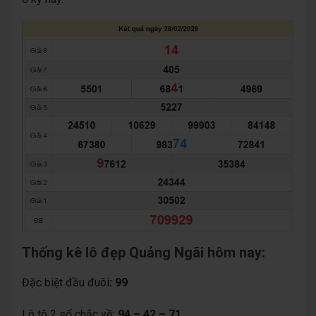
Thống kê lô đẹp Quảng Ngãi hôm nay:
Đặc biệt đầu đuôi
: 99
Lô tô 2 số chắc về
: 94 – 42 – 71