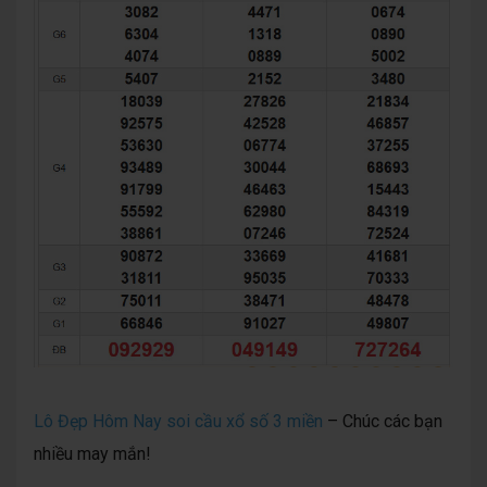
Lô Đẹp Hôm Nay soi cầu xổ số 3 miền
– Chúc các bạn
nhiều may mắn!