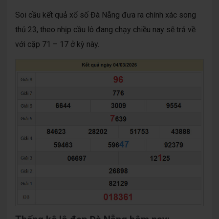
Soi cầu kết quả xổ số Đà Nẵng đưa ra chính xác song
thủ 23, theo nhịp cầu lô đang chạy chiều nay sẽ trả về
với cặp 71 – 17 ở kỳ này.