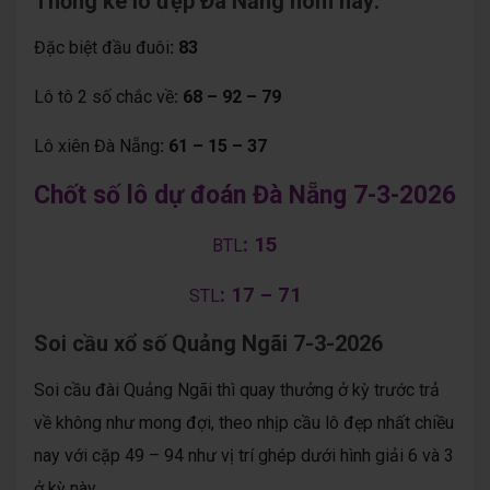
Thống kê lô đẹp Đà Nẵng hôm nay:
Đặc biệt đầu đuôi
: 83
Lô tô 2 số chắc về
: 68 – 92 – 79
Lô xiên Đà Nẵng
: 61 – 15 – 37
Chốt số lô dự đoán Đà Nẵng 7-3-2026
: 15
BTL
: 17 – 71
STL
Soi cầu xổ số Quảng Ngãi 7-3-2026
Soi cầu đài Quảng Ngãi thì quay thưởng ở kỳ trước trả
về không như mong đợi, theo nhịp cầu lô đẹp nhất chiều
nay với cặp 49 – 94 như vị trí ghép dưới hình giải 6 và 3
ở kỳ này.