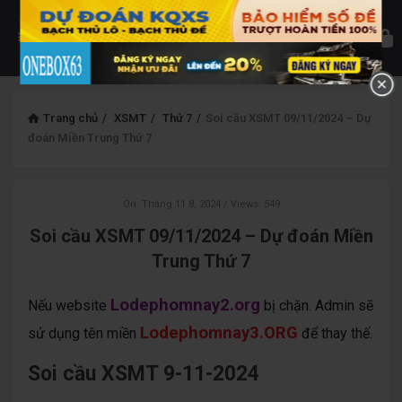
Trang chủ
/
XSMT
/
Thứ 7
/
Soi cầu XSMT 09/11/2024 – Dự
đoán Miền Trung Thứ 7
On:
Tháng 11 8, 2024
Views: 549
Soi cầu XSMT 09/11/2024 – Dự đoán Miền
Trung Thứ 7
Lodephomnay2.org
Nếu website
bị chặn. Admin sẽ
Lodephomnay3.ORG
sử dụng tên miền
để thay thế.
Soi cầu XSMT 9-11-2024