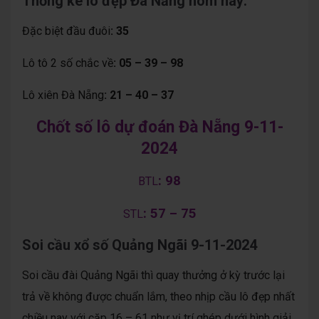
Thống kê lô đẹp Đà Nẵng hôm nay:
Đặc biệt đầu đuôi
: 35
Lô tô 2 số chắc về
: 05 – 39 – 98
Lô xiên Đà Nẵng
: 21 – 40 – 37
Chốt số lô dự đoán Đà Nẵng 9-11-
2024
: 98
BTL
: 57 – 75
STL
Soi cầu xổ số Quảng Ngãi 9-11-2024
Soi cầu đài Quảng Ngãi thì quay thưởng ở kỳ trước lại
trả về không được chuẩn lắm, theo nhịp cầu lô đẹp nhất
chiều nay với cặp 16 – 61 như vị trí ghép dưới hình giải