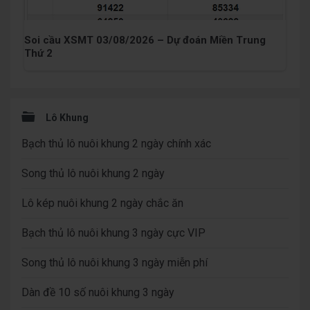
Soi cầu XSMT 03/08/2026 – Dự đoán Miền Trung
Thứ 2
Sidebar
Lô Khung
Bạch thủ lô nuôi khung 2 ngày chính xác
Song thủ lô nuôi khung 2 ngày
Lô kép nuôi khung 2 ngày chắc ăn
Bạch thủ lô nuôi khung 3 ngày cực VIP
Song thủ lô nuôi khung 3 ngày miễn phí
Dàn đề 10 số nuôi khung 3 ngày