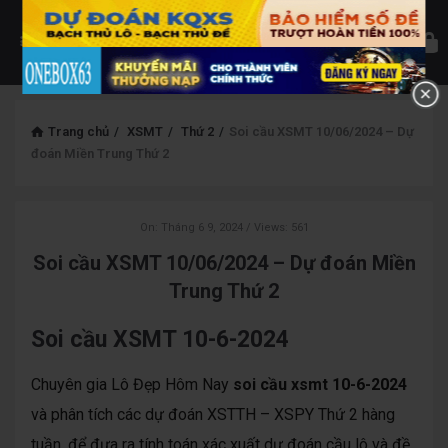
Trang chủ
/
XSMT
/
Thứ 2
/
Soi cầu XSMT 10/06/2024 – Dự
đoán Miền Trung Thứ 2
On:
Tháng 6 9, 2024
Views: 561
Soi cầu XSMT 10/06/2024 – Dự đoán Miền
Trung Thứ 2
Soi cầu XSMT 10-6-2024
Chuyên gia Lô Đẹp Hôm Nay
soi cầu xsmt 10-6-2024
và phân tích các dự đoán XSTTH – XSPY Thứ 2 hàng
tuần, để đưa ra tính toán xác xuất dự đoán cầu lô và đề