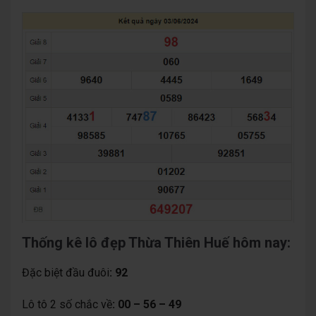
Thống kê lô đẹp Thừa Thiên Huế hôm nay:
Đặc biệt đầu đuôi
: 92
Lô tô 2 số chắc về
: 00 – 56 – 49