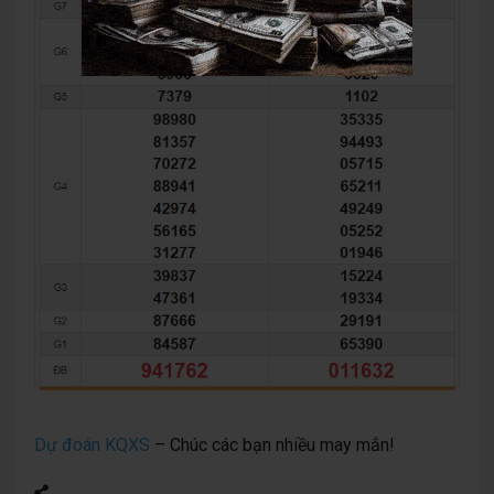
Dự đoán KQXS
– Chúc các bạn nhiều may mắn!