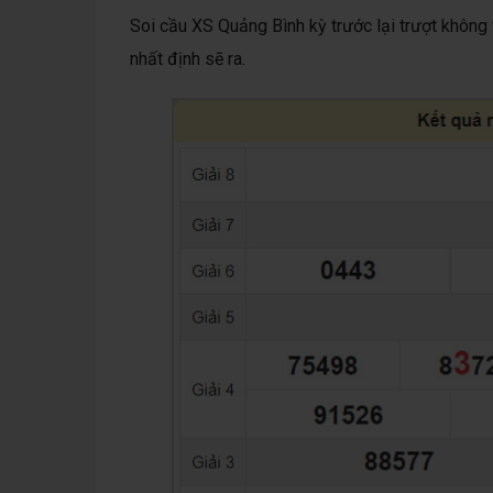
Soi cầu XS Quảng Bình kỳ trước lại trượt không 
nhất định sẽ ra.