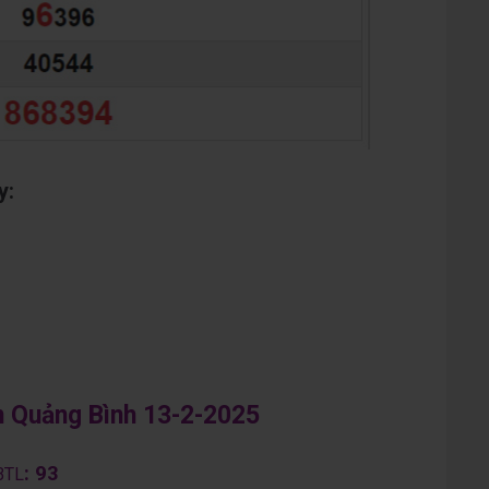
y:
n Quảng Bình 13-2-2025
: 93
BTL