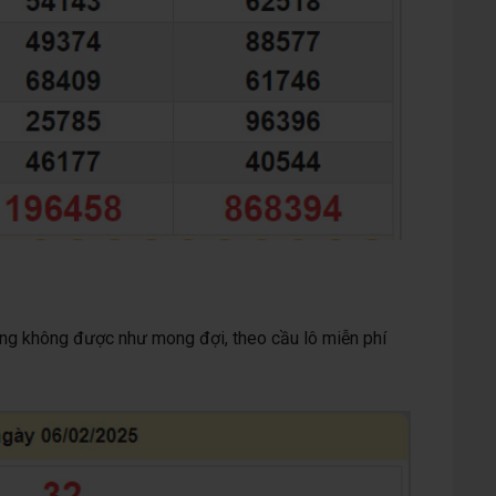
ưởng không được như mong đợi, theo cầu lô miễn phí