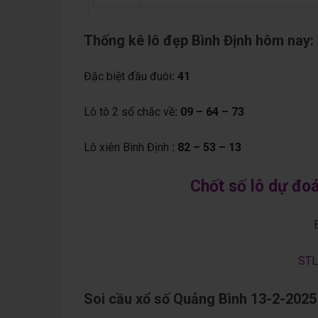
Thống kê lô đẹp Bình Định hôm nay:
Đặc biệt đầu đuôi
: 41
Lô tô 2 số chắc về
: 09 – 64 – 73
Lô xiên Bình Định
: 82 – 53 – 13
Chốt số lô dự đo
ST
Soi cầu xổ số Quảng Bình 13-2-2025