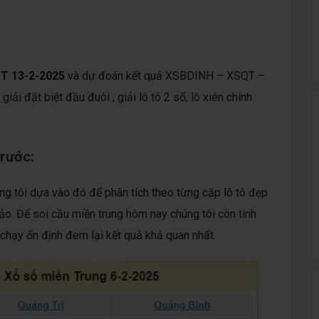
T 13-2-2025
và dự đoán kết quả XSBDINH – XSQT –
ải đặt biệt đầu đuôi , giải lô tô 2 số, lô xiên chính
trước:
ng tôi dựa vào đó để phân tích theo từng cặp lô tô đẹp
o. Để soi cầu miền trung hôm nay chúng tôi còn tính
o chạy ổn định đem lại kết quả khả quan nhất.