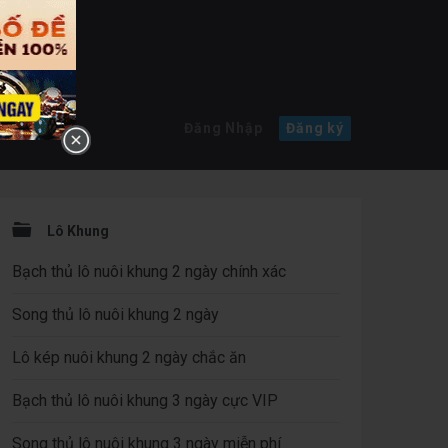
Đăng Nhập
Đăng ký
Sidebar
Lô Khung
Bạch thủ lô nuôi khung 2 ngày chính xác
Song thủ lô nuôi khung 2 ngày
Lô kép nuôi khung 2 ngày chắc ăn
Bạch thủ lô nuôi khung 3 ngày cực VIP
Song thủ lô nuôi khung 3 ngày miễn phí