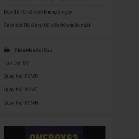
Dàn đề 10 số nuôi khung 3 ngày
Cách bắt Bộ Đề từ 00 đến 99 chuẩn nhất
Phần Mền Soi Cầu
Tạo Dàn Đề
Quay thử XSMB
Quay thử XSMT
Quay thử XSMN