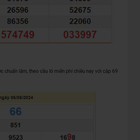
c chuẩn lắm, theo cầu lô miễn phí chiều nay với cặp 69