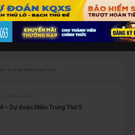
N
Lô Khung
Sổ Mơ Lô Đề
Lô Đề Online
Nhà Cái Tốt
24 – Dự đoán Miền Trung Thứ 5
 12, 2024
Views: 804
4 – Dự đoán Miền Trung Thứ 5