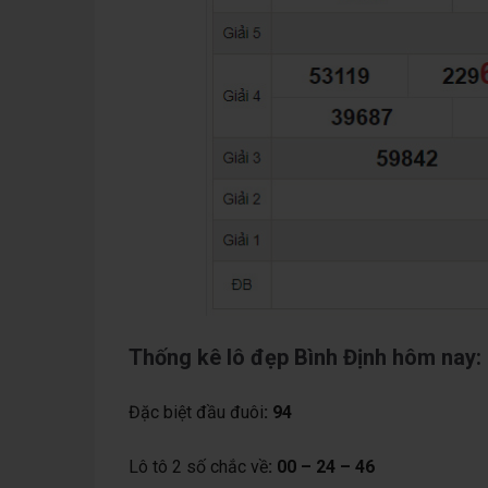
Thống kê lô đẹp Bình Định hôm nay:
Đặc biệt đầu đuôi
: 94
Lô tô 2 số chắc về
: 00 – 24 – 46