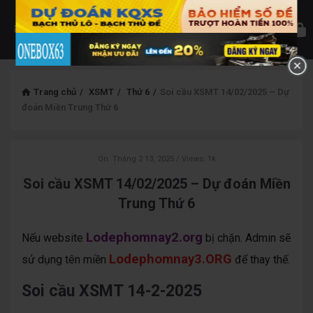
Trang chủ
/
XSMT
/
Thứ 6
/
Soi cầu XSMT 14/02/2025 – Dự
đoán Miền Trung Thứ 6
On:
Tháng 2 13, 2025
Views: 1k
Soi cầu XSMT 14/02/2025 – Dự đoán Miền
Trung Thứ 6
Lodephomnay2.org
Nếu website
bị chặn. Admin sẽ
Lodephomnay3.ORG
sử dụng tên miền
để thay thế.
Soi cầu XSMT 14-2-2025