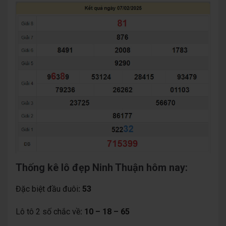
Thống kê lô đẹp Ninh Thuận hôm nay:
Đặc biệt đầu đuôi
: 53
Lô tô 2 số chắc về
: 10 – 18 – 65