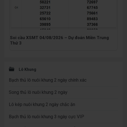
Soi cầu XSMT 04/08/2026 – Dự đoán Miền Trung
Thứ 3
Sidebar
Lô Khung
Bạch thủ lô nuôi khung 2 ngày chính xác
Song thủ lô nuôi khung 2 ngày
Lô kép nuôi khung 2 ngày chắc ăn
Bạch thủ lô nuôi khung 3 ngày cực VIP