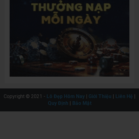
Copyright © 2021 -
Lô Đẹp Hôm Nay
|
Giới Thiệu
|
Liên Hệ
|
Quy Định
|
Bảo Mật