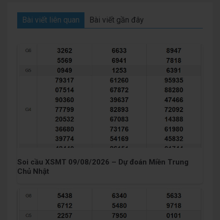
Bài viết liên quan
Bài viết gần đây
Soi cầu XSMT 09/08/2026 – Dự đoán Miền Trung
Chủ Nhật