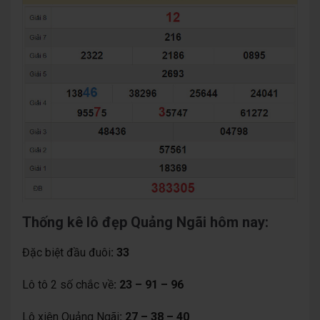
Thống kê lô đẹp Quảng Ngãi hôm nay:
Đặc biệt đầu đuôi
: 33
Lô tô 2 số chắc về
: 23 – 91 – 96
Lô xiên Quảng Ngãi
: 27 – 38 – 40