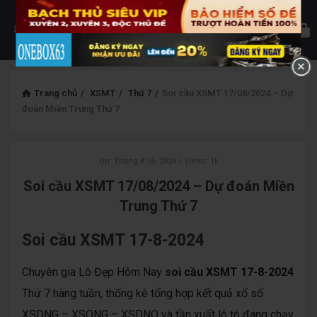
Trang chủ
/
XSMT
/
Thứ 7
/
Soi cầu XSMT 17/08/2024 – Dự
đoán Miền Trung Thứ 7
On:
Tháng 8 16, 2024
Views: 1k
Soi cầu XSMT 17/08/2024 – Dự đoán Miền
Trung Thứ 7
Soi cầu XSMT 17-8-2024
Chuyên gia Lô Đẹp Hôm Nay
soi cầu XSMT 17-8-2024
Thứ 7 hàng tuần, thống kê tổng hợp kết quả xổ số
XSDNG – XSQNG – XSDNO và tần xuất lô tô đang chạy