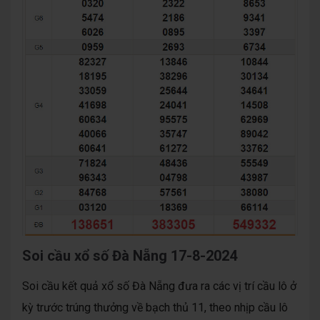
Soi cầu xổ số Đà Nẵng 17-8-2024
Soi cầu kết quả xổ số Đà Nẵng đưa ra các vị trí cầu lô ở
kỳ trước trúng thưởng về bạch thủ 11, theo nhịp cầu lô