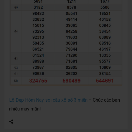
Lô Đẹp Hôm Nay soi cầu xổ số 3 miền
– Chúc các bạn
nhiều may mắn!