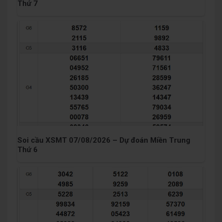
Thứ 7
Soi cầu XSMT 07/08/2026 – Dự đoán Miền Trung
Thứ 6