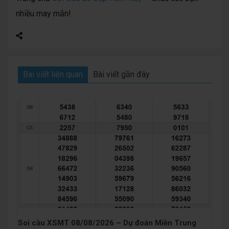
nhiều may mắn!
Bài viết liên quan
Bài viết gần đây
Soi cầu XSMT 08/08/2026 – Dự đoán Miền Trung