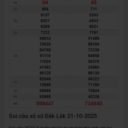
Soi cầu xổ số Đắk Lắk 21-10-2025