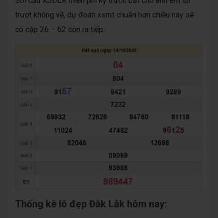
Soi cầu XSDLK miễn phí kỳ trước bắt cho anh em lại
trượt không về, dự đoán xsmt chuẩn hơn chiều nay sẽ
có cặp 26 – 62 còn ra tiếp.
Thống kê lô đẹp Đắk Lắk hôm nay: