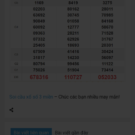
Soi cầu xổ số 3 miền
– Chúc các bạn nhiều may mắn!
Bài viết liên quan
Bài viết gần đây