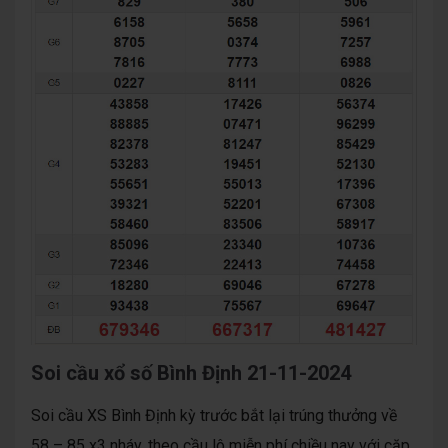
Soi cầu xổ số Bình Định 21-11-2024
Soi cầu XS Bình Định kỳ trước bắt lại trúng thưởng về
58 – 85 x3 nháy, theo cầu lô miễn phí chiều nay với cặp