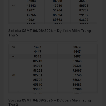
Soi cầu XSMT 06/08/2026 – Dự đoán Miền Trung
Thứ 5
Soi cầu XSMT 04/08/2026 – Dự đoán Miền Trung
Thứ 3