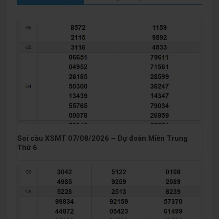
Soi cầu XSMT 07/08/2026 – Dự đoán Miền Trung
Thứ 6