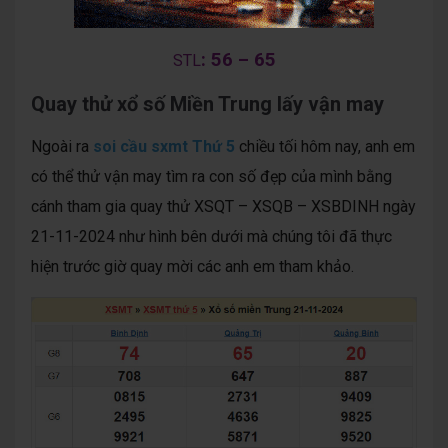
: 04
BTL
: 56 – 65
STL
Quay thử xổ số Miền Trung lấy vận may
Ngoài ra
soi cầu sxmt Thứ 5
chiều tối hôm nay, anh em
có thể thử vận may tìm ra con số đẹp của mình bằng
cánh tham gia quay thử XSQT – XSQB – XSBDINH ngày
21-11-2024 như hình bên dưới mà chúng tôi đã thực
hiện trước giờ quay mời các anh em tham khảo.