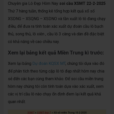
Chuyên gia Lô Đẹp Hôm Nay
soi cầu XSMT 22-2-2025
Thứ 7 hàng tuần, thống kê tổng hợp kết quả xổ số
XSDNG – XSQNG – XSDNO và tần xuất lô tô đang chạy
điều, để đưa ra tính toán xác xuất dự đoán cầu lô bạch
thủ, song thủ, lô xiên , cầu lô 3 càng và dàn đề đặc biệt
có khả năng về cao chiều nay.
Xem lại bảng kết quả Miền Trung kì trước:
Xem lại bảng
Dự đoán KQSX MT
, chúng tôi dựa vào đó
để phân tích theo từng cặp lô tô đẹp nhất hôm nay chia
sẻ đến các bạn cùng tham khảo. Để soi cầu miền trung
hôm nay chúng tôi còn tính toán dựa vào xác xuất, xem
các vị trí cầu lô nào chạy ổn định đem lại kết quả khả
quan nhất.