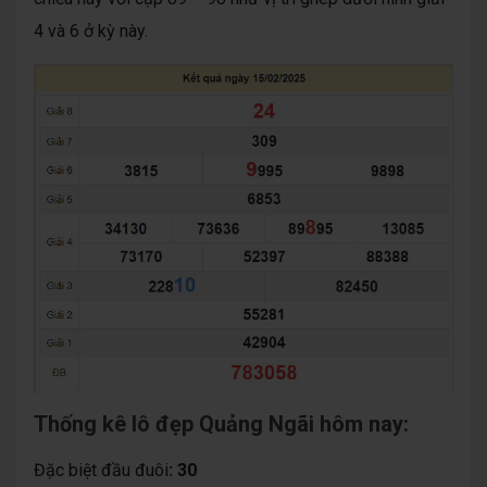
4 và 6 ở kỳ này.
Thống kê lô đẹp Quảng Ngãi hôm nay:
Đặc biệt đầu đuôi
: 30