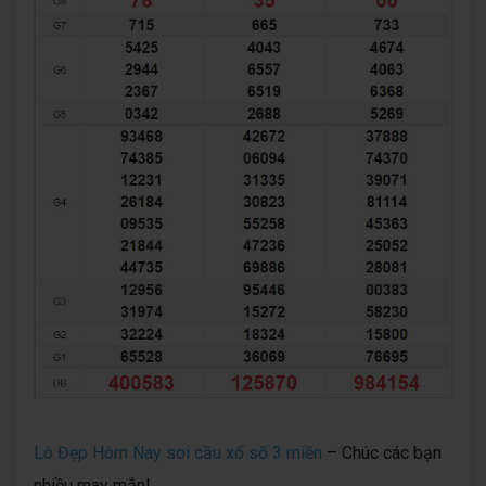
Lô Đẹp Hôm Nay soi cầu xổ số 3 miền
– Chúc các bạn
nhiều may mắn!