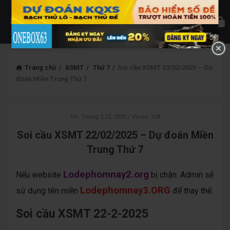
Trang chủ
/
XSMT
/
Thứ 7
/
Soi cầu XSMT 22/02/2025 – Dự
đoán Miền Trung Thứ 7
On:
Tháng 2 22, 2025
Views: 928
Soi cầu XSMT 22/02/2025 – Dự đoán Miền
Trung Thứ 7
Lodephomnay2.org
Nếu website
bị chặn. Admin sẽ
Lodephomnay3.ORG
sử dụng tên miền
để thay thế.
Soi cầu XSMT 22-2-2025