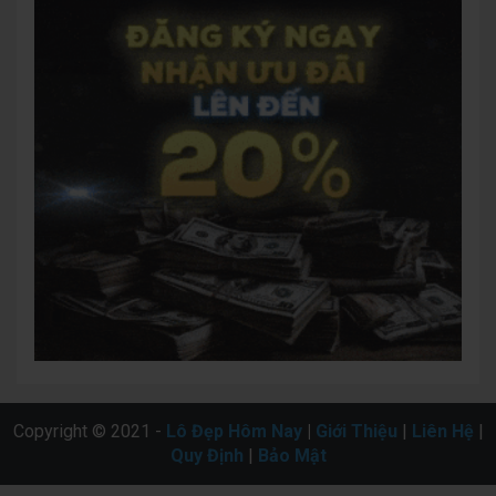
Copyright © 2021 -
Lô Đẹp Hôm Nay
|
Giới Thiệu
|
Liên Hệ
|
Quy Định
|
Bảo Mật