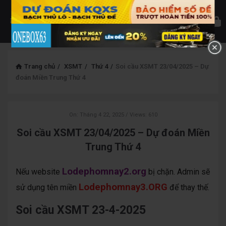
Trang chủ
/
XSMT
/
Thứ 4
/
Soi cầu XSMT 23/04/2025 – Dự
đoán Miền Trung Thứ 4
On:
Tháng 4 22, 2025
Views: 610
Soi cầu XSMT 23/04/2025 – Dự đoán Miền
Trung Thứ 4
Lodephomnay2.org
Nếu website
bị chặn. Admin sẽ
Lodephomnay3.ORG
sử dụng tên miền
để thay thế.
Soi cầu XSMT 23-4-2025