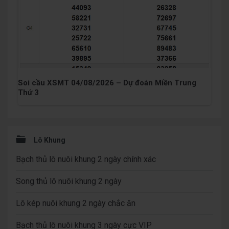
Soi cầu XSMT 04/08/2026 – Dự đoán Miền Trung
Thứ 3
Sidebar
Lô Khung
Bạch thủ lô nuôi khung 2 ngày chính xác
Song thủ lô nuôi khung 2 ngày
Lô kép nuôi khung 2 ngày chắc ăn
Bạch thủ lô nuôi khung 3 ngày cực VIP