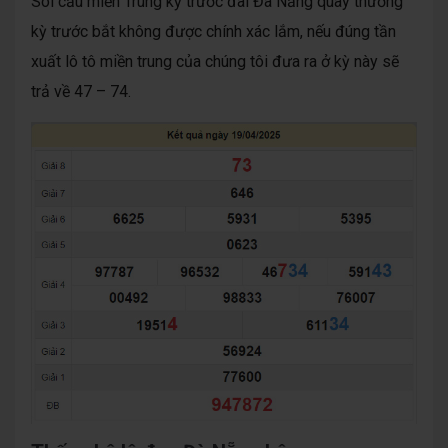
Soi cầu miền Trung kỳ trước đài Đà Nẵng quay thưởng
kỳ trước bắt không được chính xác lắm, nếu đúng tần
xuất lô tô miền trung của chúng tôi đưa ra ở kỳ này sẽ
trả về 47 – 74.