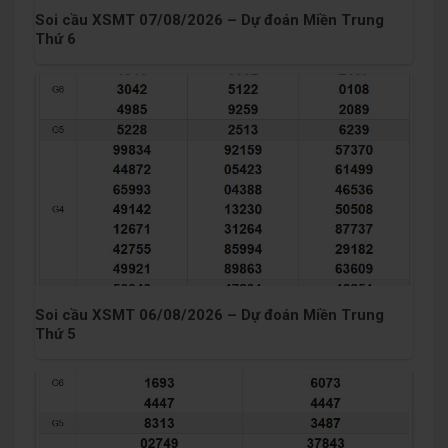
Soi cầu XSMT 07/08/2026 – Dự đoán Miền Trung
Thứ 6
Soi cầu XSMT 06/08/2026 – Dự đoán Miền Trung
Thứ 5