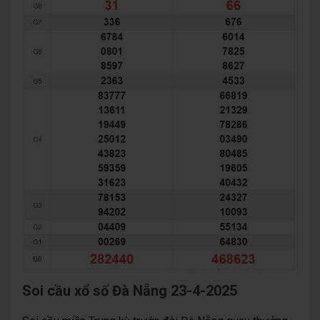
Soi cầu xổ số Đà Nẵng 23-4-2025