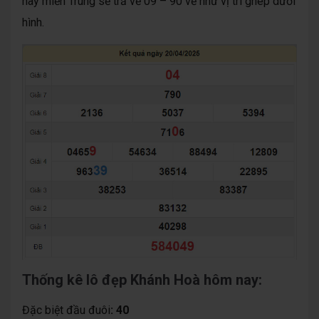
nay miền Trung sẽ trả về 09 – 90 về như vị trí ghép dưới
hình.
Thống kê lô đẹp Khánh Hoà hôm nay:
Đặc biệt đầu đuôi
: 40