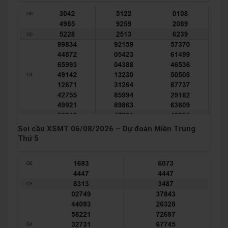
Soi cầu XSMT 06/08/2026 – Dự đoán Miền Trung
Thứ 5