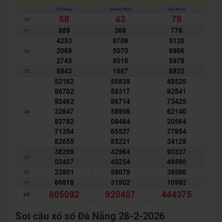
Soi cầu xổ số Đà Nẵng 28-2-2026