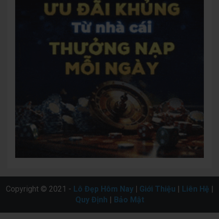
Copyright © 2021 -
Lô Đẹp Hôm Nay
|
Giới Thiệu
|
Liên Hệ
|
Quy Định
|
Bảo Mật