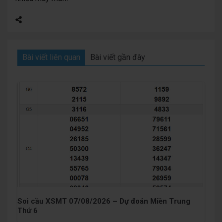
Bài viết liên quan
Bài viết gần đây
Soi cầu XSMT 07/08/2026 – Dự đoán Miền Trung
Thứ 6