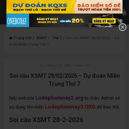
Trang chủ
/
XSMT
/
Thứ 7
/
Soi cầu XSMT 28/02/2026 – Dự
đoán Miền Trung Thứ 7
On:
Tháng 2 27, 2026
Views: 751
Soi cầu XSMT 28/02/2026 – Dự đoán Miền
Trung Thứ 7
Lodephomnay2.org
Nếu website
bị chặn. Admin sẽ
Lodephomnay3.ORG
sử dụng tên miền
để thay thế.
Soi cầu XSMT 28-2-2026