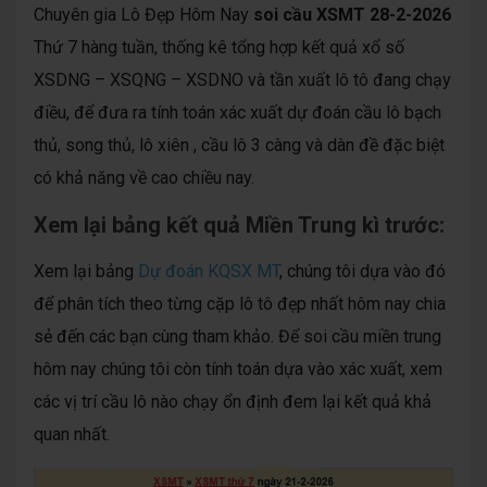
Chuyên gia Lô Đẹp Hôm Nay
soi cầu XSMT 28-2-2026
Thứ 7 hàng tuần, thống kê tổng hợp kết quả xổ số
XSDNG – XSQNG – XSDNO và tần xuất lô tô đang chạy
điều, để đưa ra tính toán xác xuất dự đoán cầu lô bạch
thủ, song thủ, lô xiên , cầu lô 3 càng và dàn đề đặc biệt
có khả năng về cao chiều nay.
Xem lại bảng kết quả Miền Trung kì trước:
Xem lại bảng
Dự đoán KQSX MT
, chúng tôi dựa vào đó
để phân tích theo từng cặp lô tô đẹp nhất hôm nay chia
sẻ đến các bạn cùng tham khảo. Để soi cầu miền trung
hôm nay chúng tôi còn tính toán dựa vào xác xuất, xem
các vị trí cầu lô nào chạy ổn định đem lại kết quả khả
quan nhất.