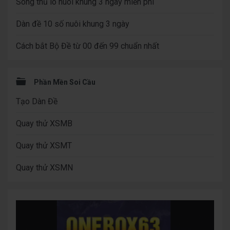
Song thủ lô nuôi khung 3 ngày miễn phí
Dàn đề 10 số nuôi khung 3 ngày
Cách bắt Bộ Đề từ 00 đến 99 chuẩn nhất
Phần Mền Soi Cầu
Tạo Dàn Đề
Quay thử XSMB
Quay thử XSMT
Quay thử XSMN