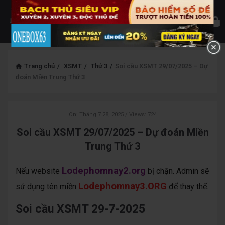
Trang chủ
/
XSMT
/
Thứ 3
/
Soi cầu XSMT 29/07/2025 – Dự
đoán Miền Trung Thứ 3
On:
Tháng 7 28, 2025
Views: 724
Soi cầu XSMT 29/07/2025 – Dự đoán Miền
Trung Thứ 3
Lodephomnay2.org
Nếu website
bị chặn. Admin sẽ
Lodephomnay3.ORG
sử dụng tên miền
để thay thế.
Soi cầu XSMT 29-7-2025