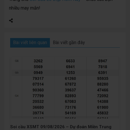
nhiều may mắn!
Bài viết liên quan
Bài viết gần đây
Soi cầu XSMT 09/08/2026 – Dự đoán Miền Trung