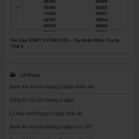
Soi cầu XSMT 07/08/2026 – Dự đoán Miền Trung
Thứ 6
Sidebar
Lô Khung
Bạch thủ lô nuôi khung 2 ngày chính xác
Song thủ lô nuôi khung 2 ngày
Lô kép nuôi khung 2 ngày chắc ăn
Bạch thủ lô nuôi khung 3 ngày cực VIP