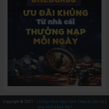
Copyright © 2021 -
Lô Đẹp Hôm Nay
|
Giới Thiệu
|
Liên Hệ
|
Quy Định
|
Bảo Mật