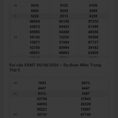
Soi cầu XSMT 06/08/2026 – Dự đoán Miền Trung
Thứ 5