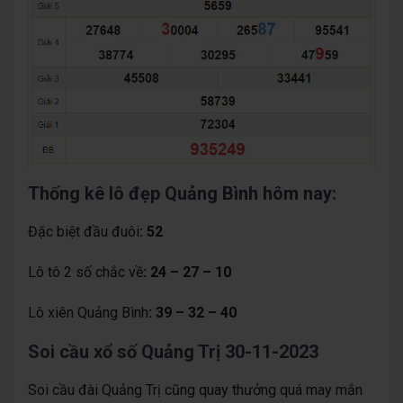
Thống kê lô đẹp Quảng Bình hôm nay:
Đặc biệt đầu đuôi
: 52
Lô tô 2 số chắc về
: 24 – 27 – 10
Lô xiên Quảng Bình
: 39 – 32 – 40
Soi cầu xổ số Quảng Trị 30-11-2023
Soi cầu đài Quảng Trị cũng quay thưởng quá may mắn