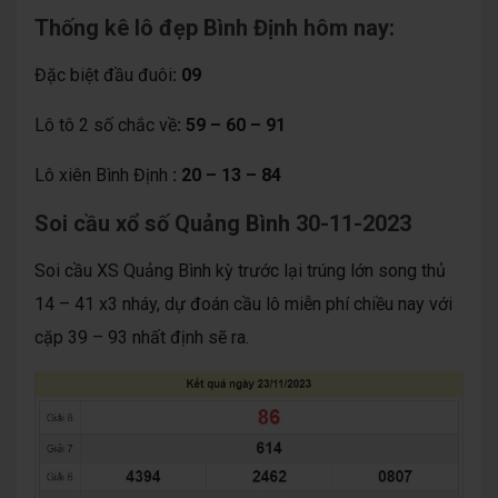
Thống kê lô đẹp Bình Định hôm nay:
Đặc biệt đầu đuôi
: 09
Lô tô 2 số chắc về
: 59 – 60 – 91
Lô xiên Bình Định
: 20 – 13 – 84
Soi cầu xổ số Quảng Bình 30-11-2023
Soi cầu XS Quảng Bình kỳ trước lại trúng lớn song thủ
14 – 41 x3 nháy, dự đoán cầu lô miễn phí chiều nay với
cặp 39 – 93 nhất định sẽ ra.