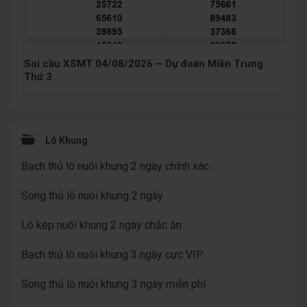
Soi cầu XSMT 04/08/2026 – Dự đoán Miền Trung
Thứ 3
Sidebar
Lô Khung
Bạch thủ lô nuôi khung 2 ngày chính xác
Song thủ lô nuôi khung 2 ngày
Lô kép nuôi khung 2 ngày chắc ăn
Bạch thủ lô nuôi khung 3 ngày cực VIP
Song thủ lô nuôi khung 3 ngày miễn phí