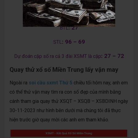
Xổ Số Quảng Trị
: 27
BTL
: 96 – 69
STL
: 27 – 72
Dự đoán cặp số ra cả 3 đài XSMT là cặp
Quay thử xổ số Miền Trung lấy vận may
Ngoài ra
soi cầu sxmt Thứ 5
chiều tối hôm nay, anh em
có thể thử vận may tìm ra con số đẹp của mình bằng
cánh tham gia quay thử XSQT – XSQB – XSBDINH ngày
30-11-2023 như hình bên dưới mà chúng tôi đã thực
hiện trước giờ quay mời các anh em tham khảo.