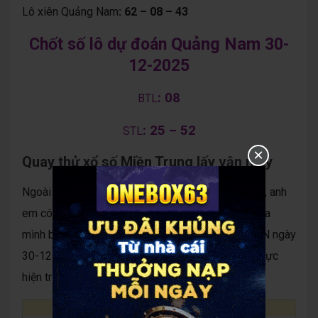
Lô xiên Quảng Nam
: 62 – 08 – 43
Quảng Nam
Chốt số lô dự đoán
30-
12-2025
: 08
BTL
: 25 – 52
STL
×
Quay thử xổ số Miền Trung lấy vận may
Ngoài ra
dự đoán XSMT Thứ 3
chiều tối hôm nay, anh
em có thể thử thêm vận may tìm ra con số đẹp của
mình bằng cánh tham gia quay thử XSDLK – XSQN ngày
30-12-2025 như hình bên dưới mà chúng tôi đã thực
hiện trước giờ quay mời các anh em tham khảo.