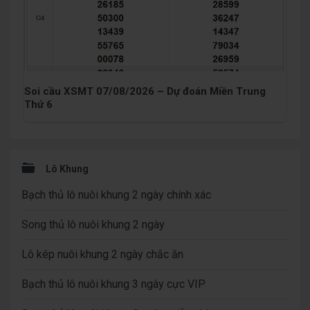
Soi cầu XSMT 07/08/2026 – Dự đoán Miền Trung
Thứ 6
Sidebar
Lô Khung
Bạch thủ lô nuôi khung 2 ngày chính xác
Song thủ lô nuôi khung 2 ngày
Lô kép nuôi khung 2 ngày chắc ăn
Bạch thủ lô nuôi khung 3 ngày cực VIP