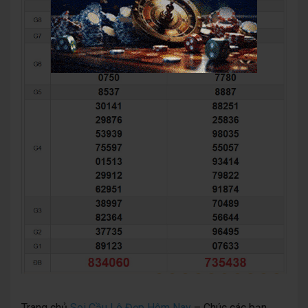
Trang chủ
Soi Cầu Lô Đẹp Hôm Nay
– Chúc các bạn