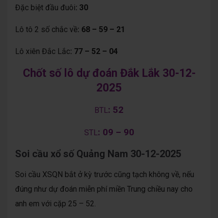
Đặc biệt đầu đuôi
: 30
Lô tô 2 số chắc về
: 68 – 59 – 21
Lô xiên Đắc Lắc
: 77 – 52 – 04
Chốt số lô dự đoán Đắk Lắk 30-12-
2025
: 52
BTL
: 09 – 90
STL
Soi cầu xổ số Quảng Nam 30-12-2025
Soi cầu XSQN bắt ở kỳ trước cũng tạch không về, nếu
đúng như dự đoán miễn phí miền Trung chiều nay cho
anh em với cặp 25 – 52.